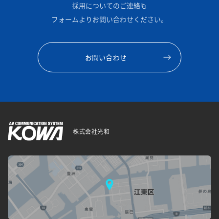
ご提供いただきました個人情報を、本人の同意を得ず
採用についてのご連絡も
に第三者に提供することはありません。ただし、以下
フォームよりお問い合わせください。
の場合は同意を得ることなく提供を行うことがありま
す。
お問い合わせ
a)法令に基づく場合
b)人の生命、身体又は財産の保護のために必要がある
場合であって、本人の同意を得ることが困難であると
き
c)公衆衛生の向上又は児童に健全な育成の推進のため
に特に必要がある場合であって、本人の同意を得るこ
株式会社光和
とが困難であるとき
d)国の機関若しくは地方公共団体又はその委託を受け
た者が法令の定める事務を遂行することに対して協力
する必要がある場合であって、本人の同意を得ること
によって当該事務の遂行に支障を及ぼすおそれがある
き