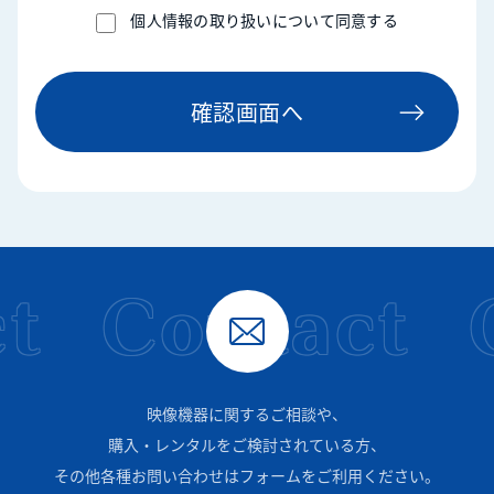
個人情報の取り扱いについて同意する
個人情報保護管理者職名・所属・連絡先
確認画面へ
個人情報保護管理者：総務部長
連絡先：総務部 03-3522-2040
個人情報の利用目的
ご入力いただいた個人情報は、お問い合わせへの対応
t
Contact
のために利用させていただきます。（利用目的を変更
する際は、事前に変更点をお伝えし、同意いただいた
方の個人情報に限り、変更後の目的のために利用させ
て頂きます。）
映像機器に関するご相談や、
個人情報の第三者提供について
購入・レンタルをご検討されている方、
その他各種お問い合わせはフォームをご利用ください。