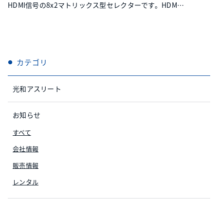
HDMI信号の8x2マトリックス型セレクターです。HDMI
出力端子毎の4K映像からFHD映像へのダウンコンバート
機能や、アナログ音声のデエンベデット機能にも対応し
ます。
カテゴリ
光和アスリート
お知らせ
すべて
会社情報
販売情報
レンタル