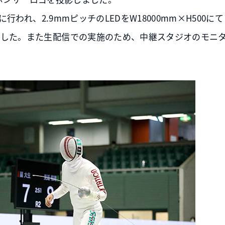
行われ、2.9mmピッチのLEDをW18000mm×H500に
ました。また生配信での実施のため、中継スタジオのモニ