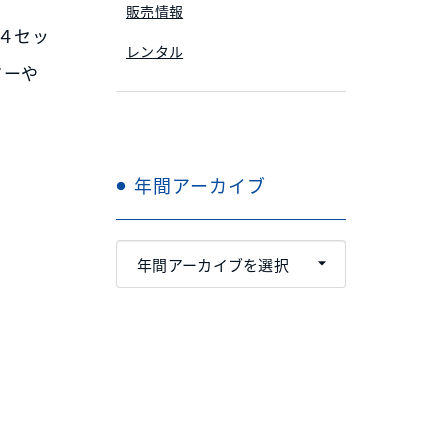
販売情報
て４セッ
レンタル
ターや
年間アーカイブ