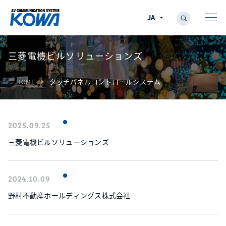
三菱電機ビルソリューションズ
タッチパネルコントロールシステム
arrow_right
HOME
2025.09.25
三菱電機ビルソリューションズ
2024.10.09
野村不動産ホールディングス株式会社