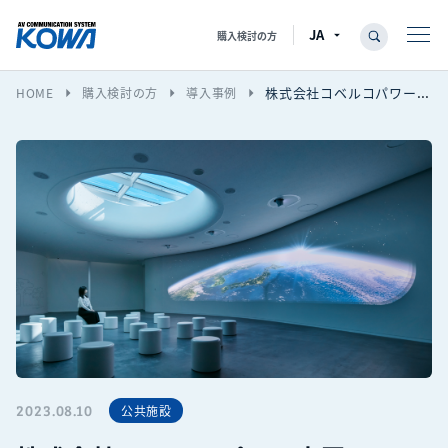
購入検討の方
株式会社コベルコパワー真岡
arrow_right
arrow_right
arrow_right
HOME
購入検討の方
導入事例
2023.08.10
公共施設