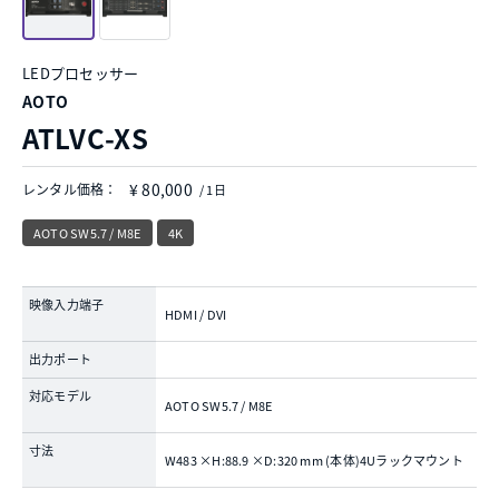
LEDプロセッサー
AOTO
ATLVC-XS
¥ 80,000
レンタル価格：
/ 1日
AOTO SW5.7 / M8E
4K
映像入力端子
HDMI / DVI
出力ポート
対応モデル
AOTO SW5.7 / M8E
寸法
W483 ×H:88.9 ×D:320 mm (本体)4Uラックマウント