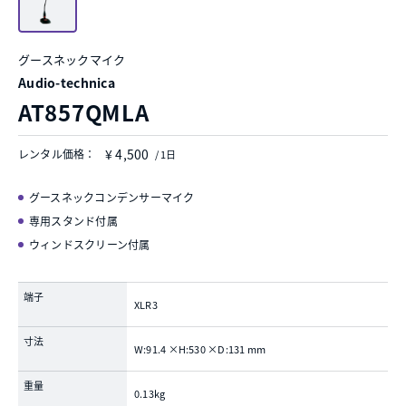
グースネックマイク
Audio-technica
AT857QMLA
¥ 4,500
レンタル価格：
/ 1日
グースネックコンデンサーマイク
専用スタンド付属
ウィンドスクリーン付属
端子
XLR3
寸法
W:91.4 ×H:530 ×D:131 mm
重量
0.13kg