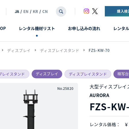
JA
/
EN
/
KR
/
CN
購入検
OP
レンタル機材リスト
お申し込みの流れ
レンタ
arrow_right
arrow_right
arrow_right
ディスプレイ
ディスプレイスタンド
FZS-KW-70
ディスプレイ
映写台
プレイスタンド
ディスプレイスタンド
大型ディスプレイ
No.25820
AURORA
FZS-KW
¥
レンタル価格：