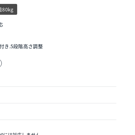
80kg
応
具付き.5段階高さ調整
300には対応しません