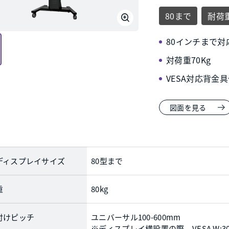
80まで
耐荷重
80インチまで対
対荷重70Kg
VESA対応背金
図面を見る
ディスプレイサイズ
80型まで
重
80kg
付けピッチ
ユニバーサル100-600mm
※ディスプレイ横設置の際、VESA W: