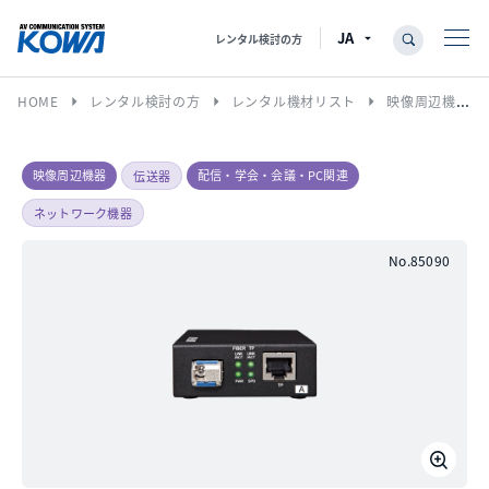
レンタル検討の方
arrow_right
arrow_right
arrow_right
HOME
レンタル検討の方
レンタル機材リスト
映像周辺機器
映像周辺機器
配信・学会・会議・PC関連
伝送器
ネットワーク機器
No.85090