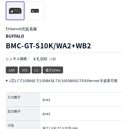
Ethernet光延長器
BUFFALO
BMC-GT-S10K/WA2+WB2
¥ 8,000
レンタル価格：
/ 1日
LAN
1Ch
LC
最大10km
1芯LCで10BASE-T/100BASE-TX/1000BASE-TのEthernetを延長可能
入力端子
RJ45
出力端子
RJ45
寸法
W:71 ×H:27 ×D:95 mm