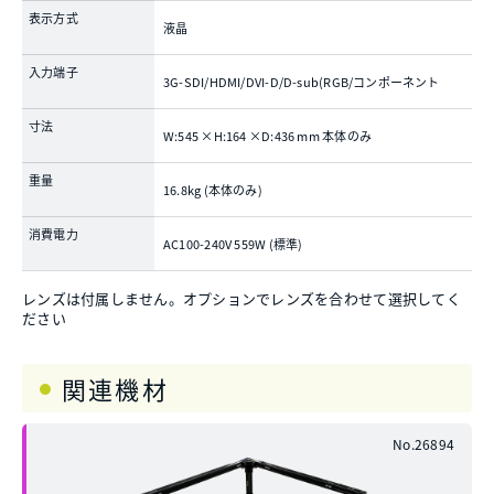
表示方式
液晶
入力端子
3G-SDI/HDMI/DVI-D/D-sub(RGB/コンポーネント
寸法
W:545 ×H:164 ×D:436 mm 本体のみ
重量
16.8kg (本体のみ)
消費電力
AC100-240V 559W (標準)
レンズは付属しません。オプションでレンズを合わせて選択してく
ださい
関連機材
No.26894