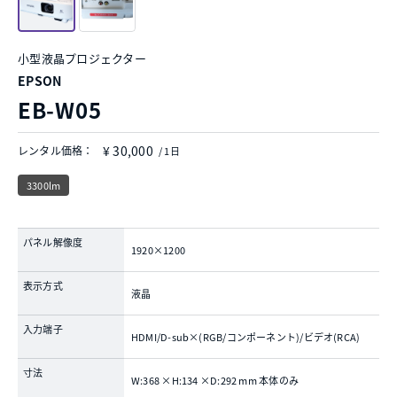
小型液晶プロジェクター
EPSON
EB-W05
¥ 30,000
レンタル価格：
/ 1日
3300lm
パネル解像度
1920×1200
表示方式
液晶
入力端子
HDMI/D-sub×(RGB/コンポーネント)/ビデオ(RCA)
寸法
W:368 ×H:134 ×D:292 mm 本体のみ