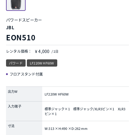
パワードスピーカー
JBL
EON510
¥ 4,000
レンタル価格：
/ 1日
パワード
LF220W HF60W
フロアスタンド付属
出力W
LF220W HF60W
入力端子
標準ジャック×1 標準ジャック/XLR3ピン×1 XLR3
ピン×1
寸法
W:313 ×H:490 ×D:262 mm