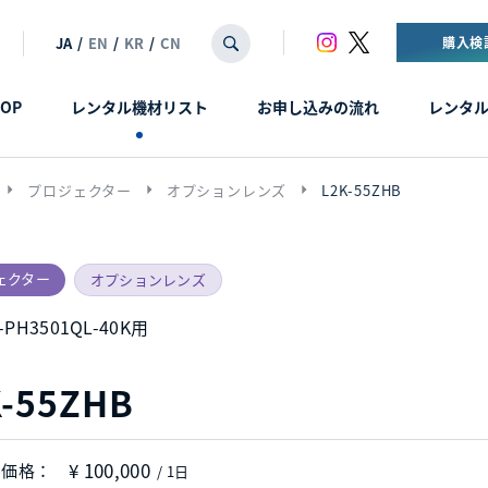
JA
/
EN
/
KR
/
CN
購入検
OP
レンタル機材リスト
お申し込みの流れ
レンタ
arrow_right
arrow_right
arrow_right
プロジェクター
オプションレンズ
L2K-55ZHB
ェクター
オプションレンズ
-PH3501QL-40K用
K-55ZHB
¥ 100,000
ル価格：
/ 1日