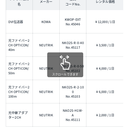
メーカー
レンタル価格
名
コードNo.
KWOP-EXT
DVI伝送器
KOWA
¥ 12,000 / 1日
No.45046
光ファイバー2
NKO2S-R-0-40
CH OPTICON/
NEUTRIK
¥ 3,500 / 1日
No.45117
40m
光ファイバー2
NKO2S-R-0-50
CH OPTICON/
NEUTRIK
¥ 4,000 / 1日
No.45102
50m
スクロールできます
光ファイバー2
NKO2S-R-2-10
2
CH OPTICON/
NEUTRIK
0
¥ 6,000 / 1日
100m
No.45103
NAO2S-H1W-
光中継アダプ
NEUTRIK
A
¥ 2,000 / 1日
ター2CH
No.45111