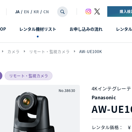
JA
/
EN
/
KR
/
CN
購入検
OP
レンタル機材リスト
お申し込みの流れ
レンタ
arrow_right
arrow_right
arrow_right
カメラ
リモート・監視カメラ
AW-UE100K
リモート・監視カメラ
4Kインテグレー
No.38630
Panasonic
AW-UE1
¥
レンタル価格：