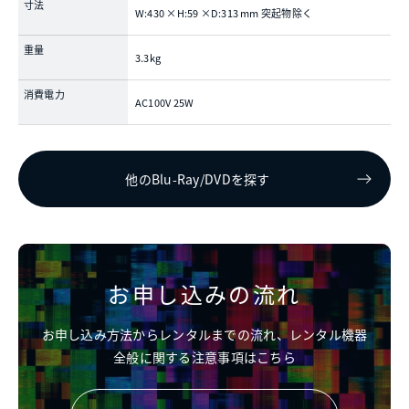
寸法
W:430 ×H:59 ×D:313 mm 突起物除く
重量
3.3kg
消費電力
AC100V 25W
他のBlu-Ray/DVDを探す
お申し込みの流れ
お申し込み方法からレンタルまでの流れ、レンタル機器
全般に関する注意事項はこちら