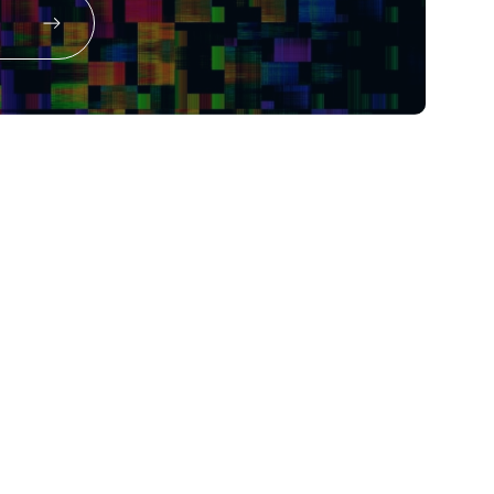
COPYRIGHT© KOWA CO.,LTD. ALL RIGHTS RESERVED.