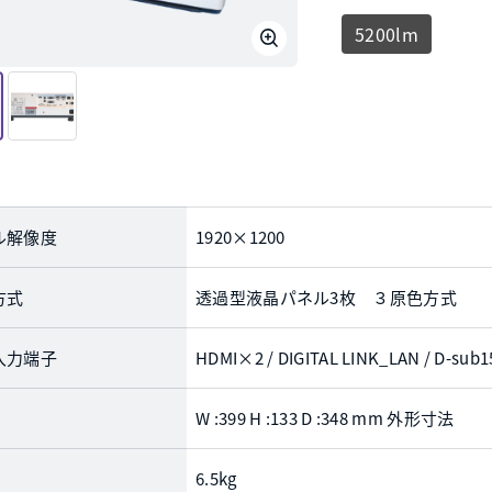
5200lm
ル解像度
1920×1200
方式
透過型液晶パネル3枚 ３原色方式
入力端子
HDMI×2 / DIGITAL LINK_LAN / D-s
W :399 H :133 D :348 mm 外形寸法
6.5kg