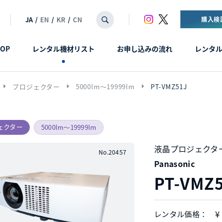
JA
/
EN
/
KR
/
CN
購入検
OP
レンタル機材リスト
お申し込みの流れ
レンタ
arrow_right
arrow_right
arrow_right
プロジェクター
5000lm〜19999lm
PT-VMZ51J
ェクター
5000lm〜19999lm
液晶プロジェクタ
No.20457
Panasonic
PT-VMZ
¥
レンタル価格：