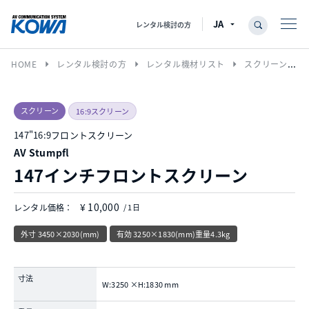
レンタル検討の方
arrow_right
arrow_right
arrow_right
HOME
レンタル検討の方
レンタル機材リスト
スクリーン
スクリーン
16:9スクリーン
147"16:9フロントスクリーン
AV Stumpfl
147インチフロントスクリーン
¥ 10,000
レンタル価格：
/ 1日
外寸 3450×2030(mm)
有効 3250×1830(mm)重量4.3kg
寸法
W:3250 ×H:1830 mm