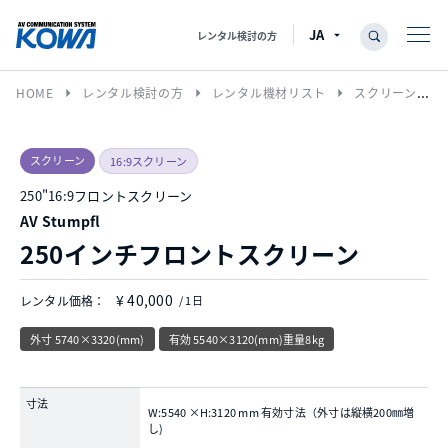
レンタル検討の方
arrow_right
arrow_right
arrow_right
HOME
レンタル検討の方
レンタル機材リスト
スクリーン
スクリーン
16:9スクリーン
250"16:9フロントスクリーン
AV Stumpfl
250インチフロントスクリーン
¥ 40,000
レンタル価格：
/ 1日
外寸 5740×3320(mm)
有効 5540×3120(mm)重量8kg
寸法
W:5540 ×H:3120 mm 有効寸法（外寸は縦横200㎜増
し)