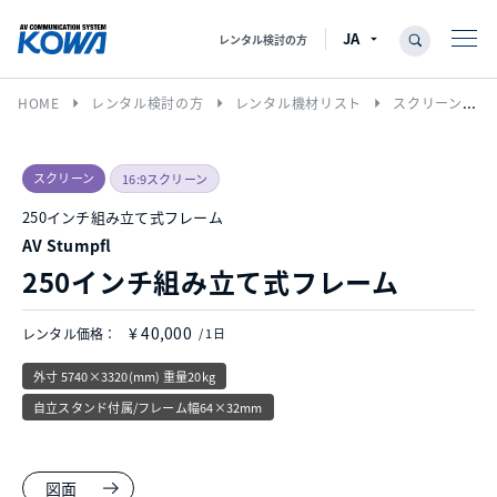
レンタル検討の方
arrow_right
arrow_right
arrow_right
HOME
レンタル検討の方
レンタル機材リスト
スクリーン
スクリーン
16:9スクリーン
250インチ組み立て式フレーム
AV Stumpfl
250インチ組み立て式フレーム
¥ 40,000
レンタル価格：
/ 1日
外寸 5740×3320(mm) 重量20kg
自立スタンド付属/フレーム幅64×32mm
図面