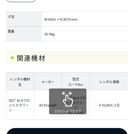
寸法
W:6910 ×H:3970 mm
重量
26.4kg
関連機材
レンタル機材
型式
メーカー
レンタル価格
名
コードNo.
303"16:9フロ
303" 16:9フロ
外
ントスクリー
ントスクリー
AV Stumpfl
¥ 55,000 / 1日
有
ン
ン
g
スクロールできます
No.70986