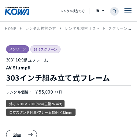
レンタル検討の方
arrow_right
arrow_right
arrow_right
HOME
レンタル検討の方
レンタル機材リスト
スクリーン
スクリーン
16:9スクリーン
303" 16:9組立フレーム
AV Stumpfl
303インチ組み立て式フレーム
¥ 55,000
レンタル価格：
/ 1日
外寸 6910×3970(mm)重量26.4kg
自立スタンド付属/フレーム幅64×32mm
図面