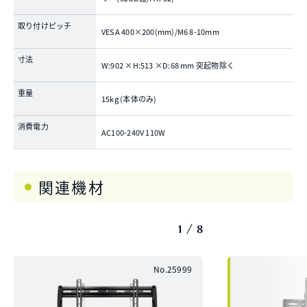
取り付けピッチ
VESA 400×200(mm)/M6 8-10mm
寸法
W:902 ×H:513 ×D:68 mm 突起物除く
重量
15kg (本体のみ)
消費電力
AC100-240V 110W
関連機材
1
8
No.25999