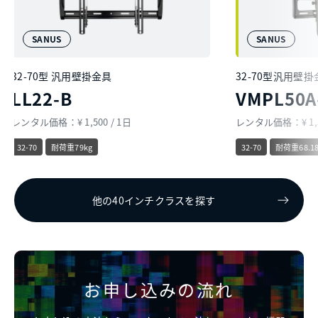
SANUS
SANUS
32-70型 汎用壁掛金具
32-70型汎用壁掛
LL22-B
VMPL50A
レンタル価格：¥ 1,500 / 1日
レンタル価格：¥ 1,50
32-70
耐荷重79kg
32-70
耐荷重68.18
他の40インチクラスを探す
お申し込みの流れ