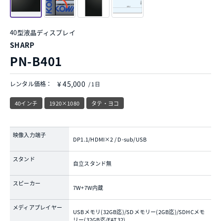
40型液晶ディスプレイ
SHARP
PN-B401
¥ 45,000
レンタル価格：
/ 1日
40インチ
1920×1080
タテ・ヨコ
映像入力端子
DP1.1/HDMI×2 / D-sub/USB
スタンド
自立スタンド無
スピーカー
7W+7W内蔵
メディアプレイヤー
USBメモリ(32GB迄)/SDメモリー(2GB迄)/SDHCメモ
リー(32GB迄/FAT32)