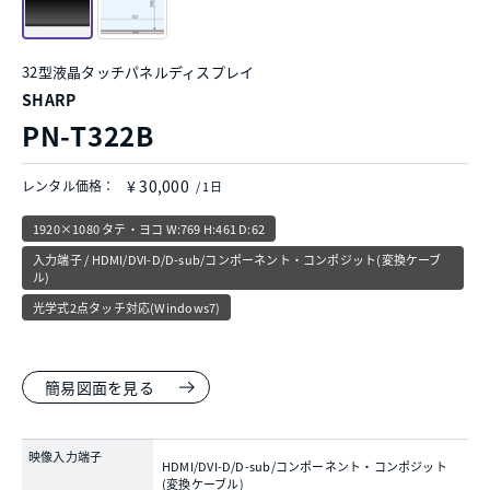
32型液晶タッチパネルディスプレイ
SHARP
PN-T322B
¥ 30,000
レンタル価格：
/ 1日
1920×1080 タテ・ヨコ W:769 H:461 D:62
入力端子 / HDMI/DVI-D/D-sub/コンポーネント・コンポジット(変換ケーブ
ル)
光学式2点タッチ対応(Windows7)
簡易図面を見る
映像入力端子
HDMI/DVI-D/D-sub/コンポーネント・コンポジット
(変換ケーブル)