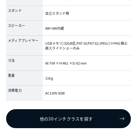
スタンド
自立スタンド無
スピーカー
8W+8W内蔵
メディアプレイヤー
USBメモリ(32GB迄/FAT16/FAT32/JPEG/)※PNG静止
画スライドショーのみ
寸法
W:769 ×H:461 ×D:62 mm
重量
11kg
消費電力
AC100V 82W
他の30インチクラスを探す