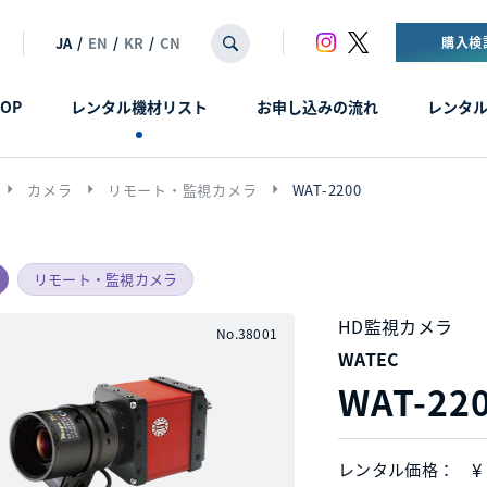
JA
/
EN
/
KR
/
CN
購入検
OP
レンタル機材リスト
お申し込みの流れ
レンタ
arrow_right
arrow_right
arrow_right
カメラ
リモート・監視カメラ
WAT-2200
リモート・監視カメラ
HD監視カメラ
No.38001
WATEC
WAT-22
¥
レンタル価格：