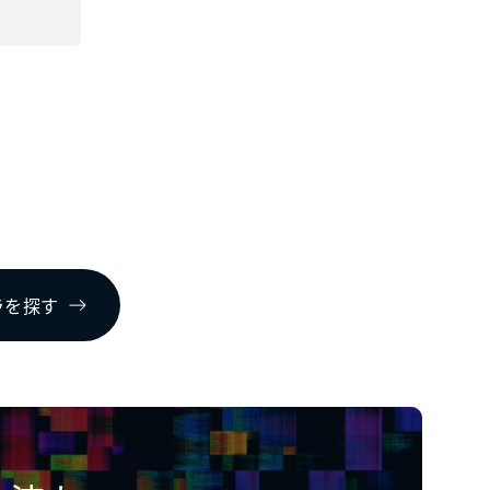
ラを探す
COPYRIGHT© KOWA CO.,LTD. ALL RIGHTS RESERVED.