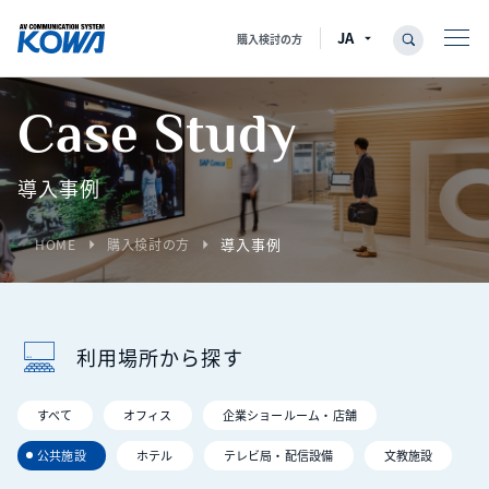
購入検討の方
Case Study
導入事例
導入事例
arrow_right
arrow_right
HOME
購入検討の方
利用場所から探す
すべて
オフィス
企業ショールーム・店舗
公共施設
ホテル
テレビ局・配信設備
文教施設