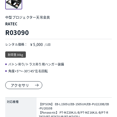
中型プロジェクター天吊金具
RATEC
R03090
¥ 5,000
レンタル価格：
/ 1日
耐荷重30kg
バトン吊り/トラス吊り用ハンガー装備
角度+5°〜-30°/45°左右回転
アクセサリ
対応機種
【EPSON】 EB-L1505U/EB-1505UH/EB-PU2220B/EB
-PU2010B
【Panasonic】 PT-MZ20KJL-B/PT-MZ16KJL-B/PT-R
Z970/PT-RZ670JB/PT-MZ670J